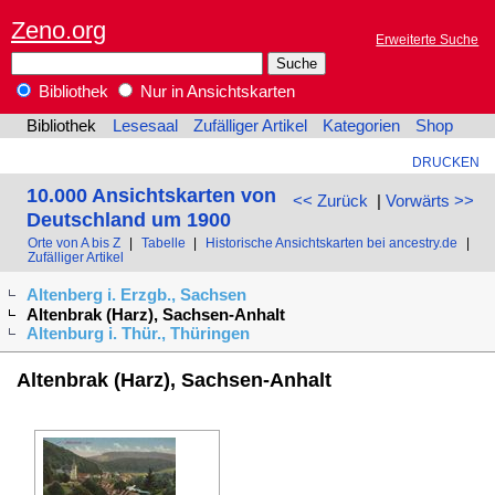
Zeno.org
Erweiterte Suche
Bibliothek
Nur in Ansichtskarten
Bibliothek
Lesesaal
Zufälliger Artikel
Kategorien
Shop
DRUCKEN
10.000 Ansichtskarten von
<< Zurück
|
Vorwärts >>
Deutschland um 1900
Orte von A bis Z
|
Tabelle
|
Historische Ansichtskarten bei ancestry.de
|
Zufälliger Artikel
Altenberg i. Erzgb., Sachsen
Altenbrak (Harz), Sachsen-Anhalt
Altenburg i. Thür., Thüringen
Altenbrak (Harz), Sachsen-Anhalt