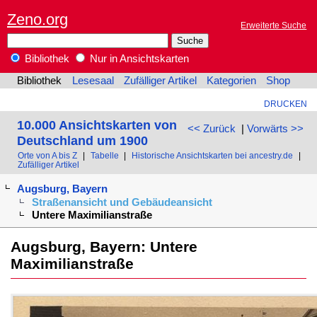
Zeno.org
Erweiterte Suche
Bibliothek
Nur in Ansichtskarten
Bibliothek
Lesesaal
Zufälliger Artikel
Kategorien
Shop
DRUCKEN
10.000 Ansichtskarten von
<< Zurück
|
Vorwärts >>
Deutschland um 1900
Orte von A bis Z
|
Tabelle
|
Historische Ansichtskarten bei ancestry.de
|
Zufälliger Artikel
Augsburg, Bayern
Straßenansicht und Gebäudeansicht
Untere Maximilianstraße
Augsburg, Bayern: Untere
Maximilianstraße