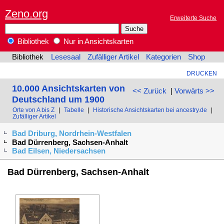
Zeno.org
Erweiterte Suche
Bibliothek
Nur in Ansichtskarten
Bibliothek
Lesesaal
Zufälliger Artikel
Kategorien
Shop
DRUCKEN
10.000 Ansichtskarten von
<< Zurück
|
Vorwärts >>
Deutschland um 1900
Orte von A bis Z
|
Tabelle
|
Historische Ansichtskarten bei ancestry.de
|
Zufälliger Artikel
Bad Driburg, Nordrhein-Westfalen
Bad Dürrenberg, Sachsen-Anhalt
Bad Eilsen, Niedersachsen
Bad Dürrenberg, Sachsen-Anhalt