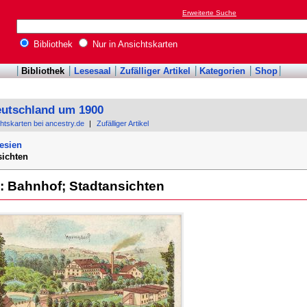
Erweiterte Suche
Bibliothek
Nur in Ansichtskarten
Bibliothek
Lesesaal
Zufälliger Artikel
Kategorien
Shop
eutschland um 1900
chtskarten bei ancestry.de
|
Zufälliger Artikel
esien
sichten
: Bahnhof; Stadtansichten