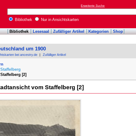
Erweiterte Suche
Bibliothek
Nur in Ansichtskarten
Bibliothek
Lesesaal
Zufälliger Artikel
Kategorien
Shop
eutschland um 1900
chtskarten bei ancestry.de
|
Zufälliger Artikel
rn
Staffelberg
Staffelberg [2]
adtansicht vom Staffelberg [2]