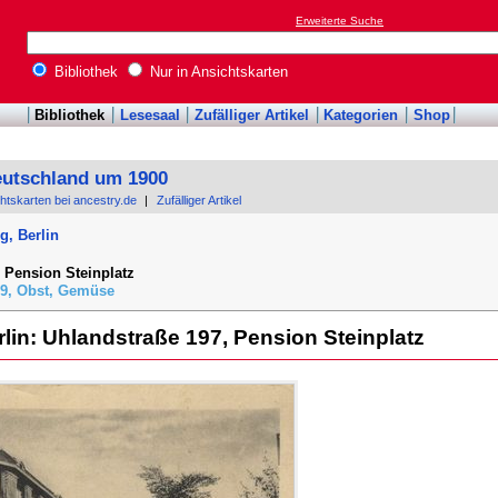
Erweiterte Suche
Bibliothek
Nur in Ansichtskarten
Bibliothek
Lesesaal
Zufälliger Artikel
Kategorien
Shop
eutschland um 1900
chtskarten bei ancestry.de
|
Zufälliger Artikel
g, Berlin
 Pension Steinplatz
59, Obst, Gemüse
rlin: Uhlandstraße 197, Pension Steinplatz