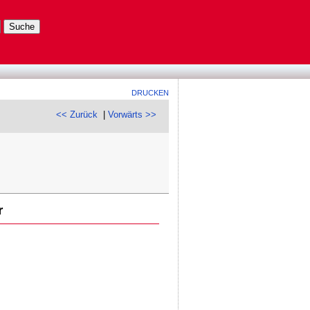
DRUCKEN
<< Zurück
|
Vorwärts >>
r