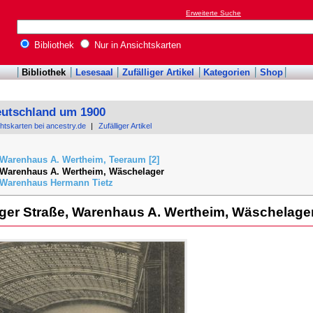
Erweiterte Suche
Bibliothek
Nur in Ansichtskarten
Bibliothek
Lesesaal
Zufälliger Artikel
Kategorien
Shop
eutschland um 1900
chtskarten bei ancestry.de
|
Zufälliger Artikel
 Warenhaus A. Wertheim, Teeraum [2]
, Warenhaus A. Wertheim, Wäschelager
, Warenhaus Hermann Tietz
pziger Straße, Warenhaus A. Wertheim, Wäschelage