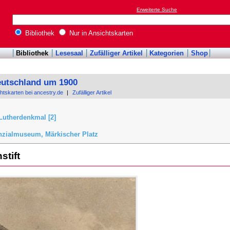
Erweiterte Suche
Bibliothek
Nur in Ansichtskarten
Bibliothek
Lesesaal
Zufälliger Artikel
Kategorien
Shop
eutschland um 1900
chtskarten bei ancestry.de
|
Zufälliger Artikel
Lutherdenkmal [2]
nzialmuseum, Märkischer Platz
stift