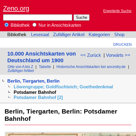
Zeno.org
Erweiterte Suche
Bibliothek
Nur in Ansichtskarten
Bibliothek
Lesesaal
Zufälliger Artikel
Kategorien
Shop
DRUCKEN
10.000 Ansichtskarten von
<< Zurück
|
Vorwärts >>
Deutschland um 1900
Orte von A bis Z
|
Tabelle
|
Historische Ansichtskarten bei ancestry.de
|
Zufälliger Artikel
Berlin, Tiergarten, Berlin
Löwengruppe; Goldfischteich; Goethedenkmal
Potsdamer Bahnhof
Potsdamer Bahnhof [2]
Berlin, Tiergarten, Berlin: Potsdamer
Bahnhof