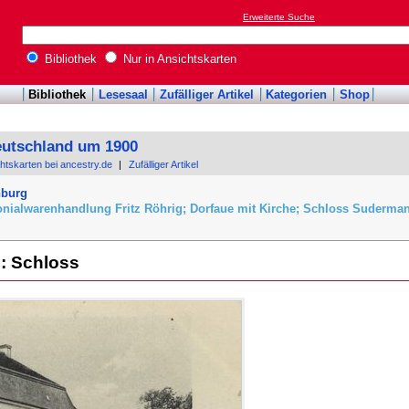
Erweiterte Suche
Bibliothek
Nur in Ansichtskarten
Bibliothek
Lesesaal
Zufälliger Artikel
Kategorien
Shop
eutschland um 1900
chtskarten bei ancestry.de
|
Zufälliger Artikel
nburg
onialwarenhandlung Fritz Röhrig; Dorfaue mit Kirche; Schloss Suderma
: Schloss