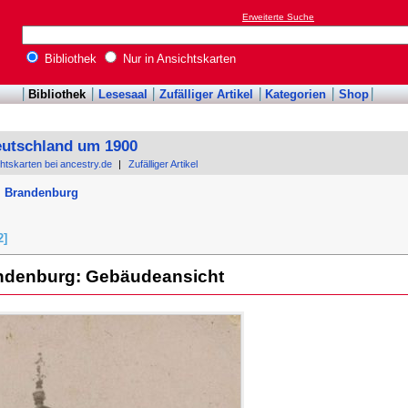
Erweiterte Suche
Bibliothek
Nur in Ansichtskarten
Bibliothek
Lesesaal
Zufälliger Artikel
Kategorien
Shop
eutschland um 1900
chtskarten bei ancestry.de
|
Zufälliger Artikel
, Brandenburg
l
2]
andenburg: Gebäudeansicht