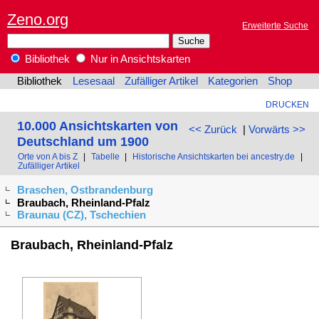
Zeno.org
Erweiterte Suche
Bibliothek
Nur in Ansichtskarten
Bibliothek
Lesesaal
Zufälliger Artikel
Kategorien
Shop
DRUCKEN
10.000 Ansichtskarten von
<< Zurück
|
Vorwärts >>
Deutschland um 1900
Orte von A bis Z
|
Tabelle
|
Historische Ansichtskarten bei ancestry.de
|
Zufälliger Artikel
Braschen, Ostbrandenburg
Braubach, Rheinland-Pfalz
Braunau (CZ), Tschechien
Braubach, Rheinland-Pfalz