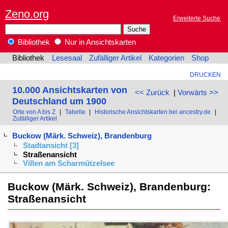
Zeno.org
Erweiterte Suche
Bibliothek
Nur in Ansichtskarten
Bibliothek
Lesesaal
Zufälliger Artikel
Kategorien
Shop
DRUCKEN
10.000 Ansichtskarten von
<< Zurück
|
Vorwärts >>
Deutschland um 1900
Orte von A bis Z
|
Tabelle
|
Historische Ansichtskarten bei ancestry.de
|
Zufälliger Artikel
Buckow (Märk. Schweiz), Brandenburg
Stadtansicht [3]
Straßenansicht
Villen am Scharmützelsee
Buckow (Märk. Schweiz), Brandenburg:
Straßenansicht