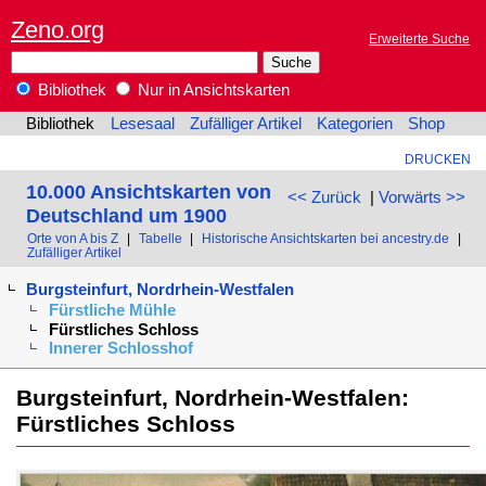
Zeno.org
Erweiterte Suche
Bibliothek
Nur in Ansichtskarten
Bibliothek
Lesesaal
Zufälliger Artikel
Kategorien
Shop
DRUCKEN
10.000 Ansichtskarten von
<< Zurück
|
Vorwärts >>
Deutschland um 1900
Orte von A bis Z
|
Tabelle
|
Historische Ansichtskarten bei ancestry.de
|
Zufälliger Artikel
Burgsteinfurt, Nordrhein-Westfalen
Fürstliche Mühle
Fürstliches Schloss
Innerer Schlosshof
Burgsteinfurt, Nordrhein-Westfalen:
Fürstliches Schloss