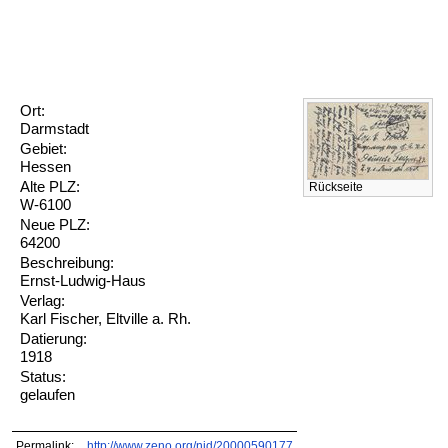
Ort:
Darmstadt
Gebiet:
Hessen
Alte PLZ:
Rückseite
W-6100
Neue PLZ:
64200
Beschreibung:
Ernst-Ludwig-Haus
Verlag:
Karl Fischer, Eltville a. Rh.
Datierung:
1918
Status:
gelaufen
Permalink:
http://www.zeno.org/nid/20000590177