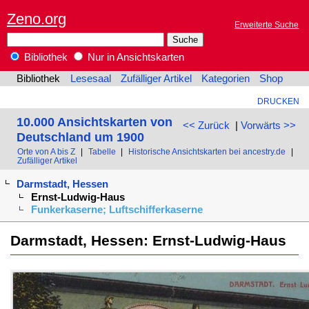
Zeno.org
Erweiterte Suche
Bibliothek
Nur in Ansichtskarten
Bibliothek
Lesesaal
Zufälliger Artikel
Kategorien
Shop
DRUCKEN
10.000 Ansichtskarten von
<< Zurück
|
Vorwärts >>
Deutschland um 1900
Orte von A bis Z
|
Tabelle
|
Historische Ansichtskarten bei ancestry.de
|
Zufälliger Artikel
Darmstadt, Hessen
Ernst-Ludwig-Haus
Funkerkaserne; Luftschifferkaserne
Darmstadt, Hessen: Ernst-Ludwig-Haus