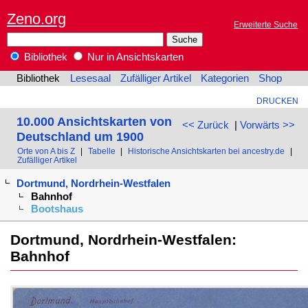
Zeno.org
Erweiterte Suche
Bibliothek
Nur in Ansichtskarten
Bibliothek
Lesesaal
Zufälliger Artikel
Kategorien
Shop
DRUCKEN
10.000 Ansichtskarten von
<< Zurück
|
Vorwärts >>
Deutschland um 1900
Orte von A bis Z
|
Tabelle
|
Historische Ansichtskarten bei ancestry.de
|
Zufälliger Artikel
Dortmund, Nordrhein-Westfalen
Bahnhof
Bootshaus
Dortmund, Nordrhein-Westfalen:
Bahnhof