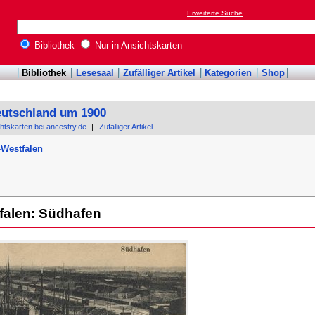
Erweiterte Suche
Bibliothek
Nur in Ansichtskarten
Bibliothek
Lesesaal
Zufälliger Artikel
Kategorien
Shop
eutschland um 1900
chtskarten bei ancestry.de
|
Zufälliger Artikel
-Westfalen
falen: Südhafen