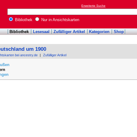
Erweiterte Suche
Bibliothek
Nur in Ansichtskarten
Bibliothek
Lesesaal
Zufälliger Artikel
Kategorien
Shop
eutschland um 1900
chtskarten bei ancestry.de
|
Zufälliger Artikel
eußen
ern
ingen