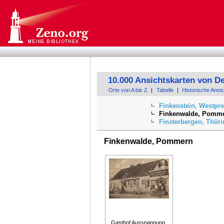
10.000 Ansichtskarten von D
Orte von A bis Z
|
Tabelle
|
Historische Ansi
Finkenstein, Westpr
Finkenwalde, Pomm
Finsterbergen, Thür
Finkenwalde, Pommern
Gasthof Ausspannung,