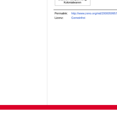
Kolonialwaren
Permalink:
http://www.zeno.org/nid/200005995
Lizenz:
Gemeinfrei