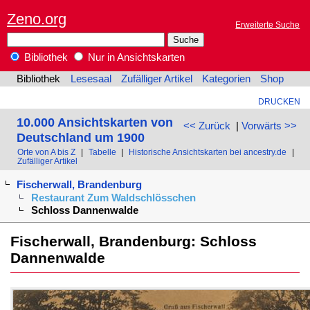
Zeno.org
Erweiterte Suche
Bibliothek
Nur in Ansichtskarten
Bibliothek
Lesesaal
Zufälliger Artikel
Kategorien
Shop
DRUCKEN
10.000 Ansichtskarten von
<< Zurück
|
Vorwärts >>
Deutschland um 1900
Orte von A bis Z
|
Tabelle
|
Historische Ansichtskarten bei ancestry.de
|
Zufälliger Artikel
Fischerwall, Brandenburg
Restaurant Zum Waldschlösschen
Schloss Dannenwalde
Fischerwall, Brandenburg: Schloss
Dannenwalde