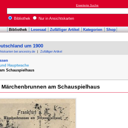
Erweiterte Suche
Bibliothek
Nur in Ansichtskarten
Bibliothek
Lesesaal
Zufälliger Artikel
Kategorien
Shop
eutschland um 1900
chtskarten bei ancestry.de
|
Zufälliger Artikel
essen
 und Hauptwache
am Schauspielhaus
n: Märchenbrunnen am Schauspielhaus