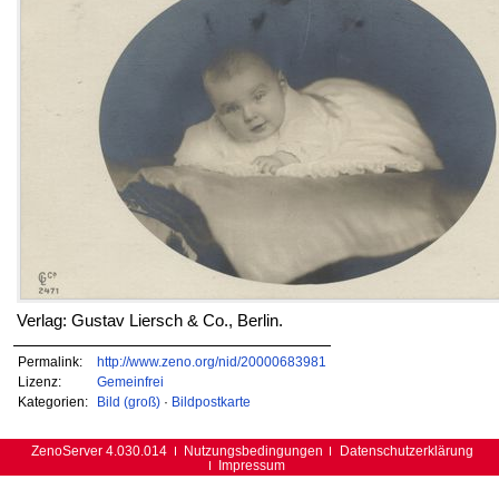
Verlag: Gustav Liersch & Co., Berlin.
Permalink:
http://www.zeno.org/nid/20000683981
Lizenz:
Gemeinfrei
Kategorien:
Bild (groß)
·
Bildpostkarte
ZenoServer 4.030.014
Nutzungsbedingungen
Datenschutzerklärung
Impressum