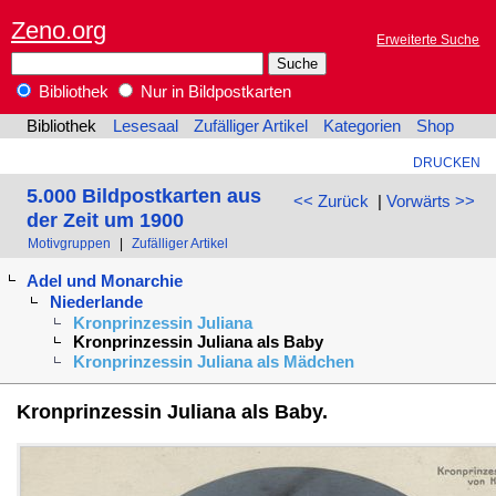
Zeno.org
Erweiterte Suche
Bibliothek
Nur in Bildpostkarten
Bibliothek
Lesesaal
Zufälliger Artikel
Kategorien
Shop
DRUCKEN
5.000 Bildpostkarten aus
<< Zurück
|
Vorwärts >>
der Zeit um 1900
Motivgruppen
|
Zufälliger Artikel
Adel und Monarchie
Niederlande
Kronprinzessin Juliana
Kronprinzessin Juliana als Baby
Kronprinzessin Juliana als Mädchen
Kronprinzessin Juliana als Baby.