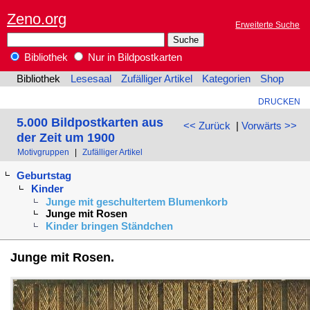
Zeno.org
Erweiterte Suche
Bibliothek
Nur in Bildpostkarten
Bibliothek
Lesesaal
Zufälliger Artikel
Kategorien
Shop
DRUCKEN
5.000 Bildpostkarten aus
<< Zurück
|
Vorwärts >>
der Zeit um 1900
Motivgruppen
|
Zufälliger Artikel
Geburtstag
Kinder
Junge mit geschultertem Blumenkorb
Junge mit Rosen
Kinder bringen Ständchen
Junge mit Rosen.