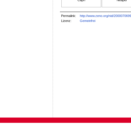
Capri
Neapel
Permalink:
http://www.zeno.org/nid/200007069
Lizenz:
Gemeinfrei