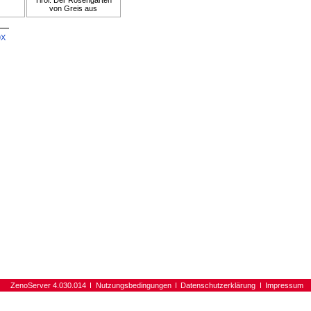
Tirol: Der Rosengarten
von Greis aus
9X
ZenoServer 4.030.014
Nutzungsbedingungen
Datenschutzerklärung
Impressum