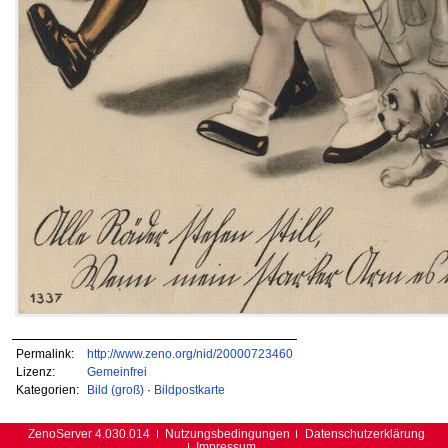
Permalink:
http://www.zeno.org/nid/20000723460
Lizenz:
Gemeinfrei
Kategorien:
Bild (groß)
·
Bildpostkarte
ZenoServer 4.030.014
Nutzungsbedingungen
Datenschutzerklärung
Impressum