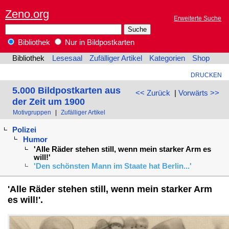
Zeno.org
Erweiterte Suche
Bibliothek
Nur in Bildpostkarten
Bibliothek
Lesesaal
Zufälliger Artikel
Kategorien
Shop
DRUCKEN
5.000 Bildpostkarten aus
<< Zurück
|
Vorwärts >>
der Zeit um 1900
Motivgruppen
|
Zufälliger Artikel
Polizei
Humor
'Alle Räder stehen still, wenn mein starker Arm es
will!'
'Den schönsten Mann im Staate hat Berlin...'
'Alle Räder stehen still, wenn mein starker Arm
es will!'.