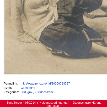
Permalink:
http://www.zeno.org/nid/20000728527
Lizenz:
Gemeinfrei
Kategorien:
Bild (groß)
·
Bildpostkarte
ZenoServer 4.030.014
Nutzungsbedingungen
Datenschutzerklärung
Impressum