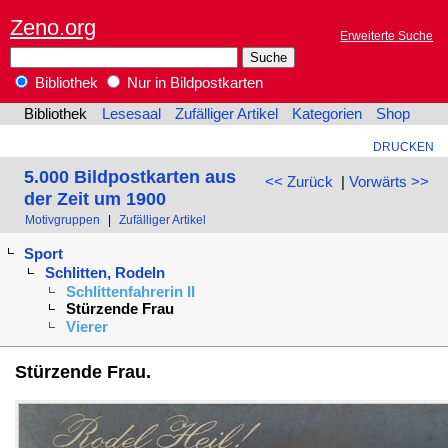
Zeno.org
Erweiterte Suche
Bibliothek
Nur in Bildpostkarten
Bibliothek
Lesesaal
Zufälliger Artikel
Kategorien
Shop
DRUCKEN
5.000 Bildpostkarten aus
<< Zurück
|
Vorwärts >>
der Zeit um 1900
Motivgruppen
|
Zufälliger Artikel
Sport
Schlitten, Rodeln
Schlittenfahrerin II
Stürzende Frau
Vierer
Stürzende Frau.