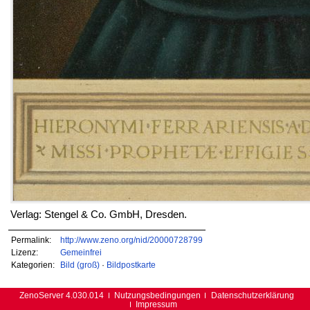
Verlag: Stengel & Co. GmbH, Dresden.
Permalink:
http://www.zeno.org/nid/20000728799
Lizenz:
Gemeinfrei
Kategorien:
Bild (groß)
·
Bildpostkarte
ZenoServer 4.030.014
Nutzungsbedingungen
Datenschutzerklärung
Impressum