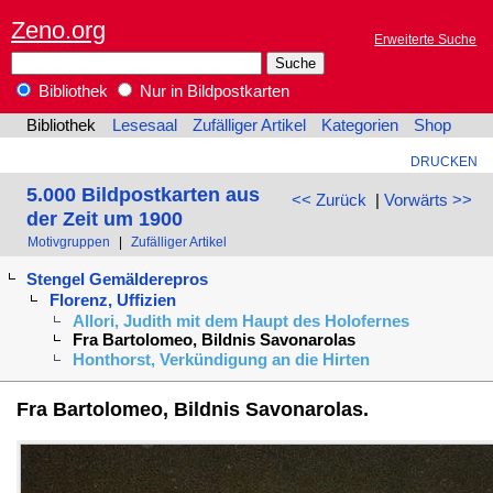
Zeno.org
Erweiterte Suche
Bibliothek
Nur in Bildpostkarten
Bibliothek
Lesesaal
Zufälliger Artikel
Kategorien
Shop
DRUCKEN
5.000 Bildpostkarten aus
<< Zurück
|
Vorwärts >>
der Zeit um 1900
Motivgruppen
|
Zufälliger Artikel
Stengel Gemälderepros
Florenz, Uffizien
Allori, Judith mit dem Haupt des Holofernes
Fra Bartolomeo, Bildnis Savonarolas
Honthorst, Verkündigung an die Hirten
Fra Bartolomeo, Bildnis Savonarolas.