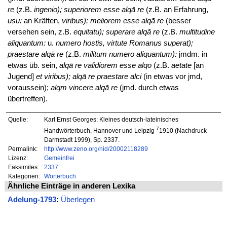
re
(z.B.
ingenio); superiorem esse alqā re
(z.B. an Erfahrung,
usu:
an Kräften,
viribus); meliorem esse alqā re
(besser
versehen sein, z.B.
equitatu); superare alqā re
(z.B.
multitudine
aliquantum:
u.
numero hostis, virtute Romanus superat);
praestare alqā re
(z.B.
militum numero aliquantum):
jmdm. in
etwas üb. sein,
alqā re validiorem esse alqo
(z.B.
aetate
[an
Jugend]
et viribus); alqā re praestare alci
(in etwas vor jmd,
voraussein);
alqm vincere alqā re
(jmd. durch etwas
übertreffen).
Quelle:
Karl Ernst Georges: Kleines deutsch-lateinisches
7
Handwörterbuch. Hannover und Leipzig
1910 (Nachdruck
Darmstadt 1999), Sp. 2337.
Permalink:
http://www.zeno.org/nid/20002118289
Lizenz:
Gemeinfrei
Faksimiles:
2337
Kategorien:
Wörterbuch
Ähnliche Einträge in anderen Lexika
Adelung-1793
:
Überlegen