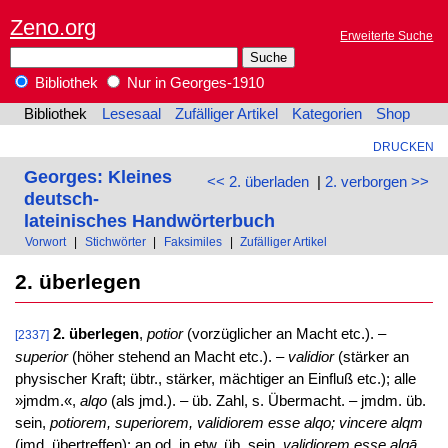
Zeno.org
Erweiterte Suche
Bibliothek
Nur in Georges-1910
Bibliothek
Lesesaal
Zufälliger Artikel
Kategorien
Shop
DRUCKEN
Georges: Kleines
<< 2. überladen
|
2. verborgen >>
deutsch-
lateinisches Handwörterbuch
Vorwort
|
Stichwörter
|
Faksimiles
|
Zufälliger Artikel
2. überlegen
2. überlegen
,
potior
(vorzüglicher an Macht etc.). –
[2337]
superior
(höher stehend an Macht etc.). –
validior
(stärker an
physischer Kraft; übtr., stärker, mächtiger an Einfluß etc.); alle
»jmdm.«,
alqo
(als jmd.). – üb. Zahl, s. Übermacht. – jmdm. üb.
sein,
potiorem, superiorem, validiorem esse alqo; vincere alqm
(jmd. übertreffen): an od. in etw. üb. sein,
validiorem esse alqā