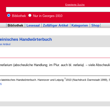
Erweiterte Suche
Bibliothek
Nur in Georges-1910
Bibliothek
Lesesaal
Zufälliger Artikel
Kategorien
Shop
teinisches Handwörterbuch
er Artikel
 nefarium
(abscheuliche Handlung; im Plur. auch bl.
nefaria).
– viele Abscheul
7
ch-lateinisches Handwörterbuch. Hannover und Leipzig
1910 (Nachdruck Darmstadt 1999), S
55