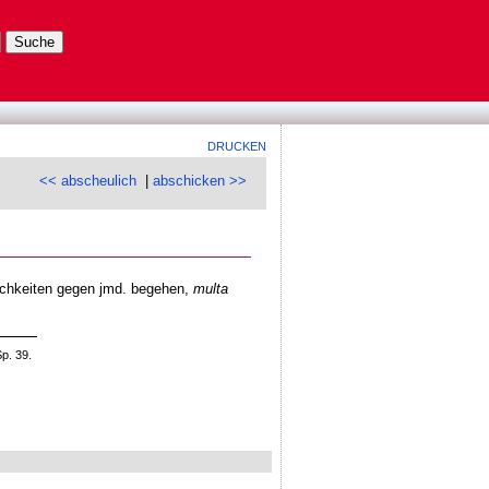
DRUCKEN
<< abscheulich
|
abschicken >>
ichkeiten gegen jmd. begehen,
multa
p. 39.