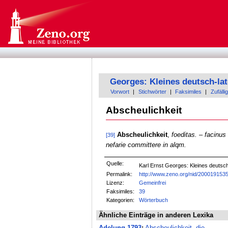
Georges: Kleines deutsch-la
Vorwort
|
Stichwörter
|
Faksimiles
|
Zufällig
Abscheulichkeit
Abscheulichkeit
,
foeditas. – facinus
[39]
nefarie committere in alqm.
Quelle:
Karl Ernst Georges: Kleines deuts
Permalink:
http://www.zeno.org/nid/200019153
Lizenz:
Gemeinfrei
Faksimiles:
39
Kategorien:
Wörterbuch
Ähnliche Einträge in anderen Lexika
Adelung-1793
:
Abscheulichkeit, die