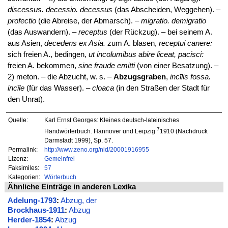
discessus. decessio. decessus
(das Abscheiden, Weggehen). –
profectio
(die Abreise, der Abmarsch). –
migratio. demigratio
(das Auswandern). –
receptus
(der Rückzug). – bei seinem A.
aus Asien,
decedens ex Asia.
zum A. blasen,
receptui canere:
sich freien A., bedingen,
ut incolumibus abire liceat, pacisci:
freien A. bekommen,
sine fraude emitti
(von einer Besatzung). –
2) meton. – die Abzucht, w. s. –
Abzugsgraben
,
incīlis fossa.
incīle
(für das Wasser). –
cloaca
(in den Straßen der Stadt für
den Unrat).
Quelle:
Karl Ernst Georges: Kleines deutsch-lateinisches
7
Handwörterbuch. Hannover und Leipzig
1910 (Nachdruck
Darmstadt 1999), Sp. 57.
Permalink:
http://www.zeno.org/nid/20001916955
Lizenz:
Gemeinfrei
Faksimiles:
57
Kategorien:
Wörterbuch
Ähnliche Einträge in anderen Lexika
Adelung-1793
:
Abzug, der
Brockhaus-1911
:
Abzug
Herder-1854
:
Abzug