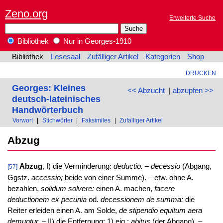
Zeno.org
Erweiterte Suche
Bibliothek
Nur in Georges-1910
Bibliothek
Lesesaal
Zufälliger Artikel
Kategorien
Shop
DRUCKEN
Georges: Kleines
<< Abzucht
|
abzupfen >>
deutsch-lateinisches
Handwörterbuch
Vorwort
|
Stichwörter
|
Faksimiles
|
Zufälliger Artikel
Abzug
Abzug
, I) die Verminderung:
deductio. – decessio
(Abgang,
[57]
Ggstz.
accessio;
beide von einer Summe). – etw. ohne A.
bezahlen,
solidum solvere:
einen A. machen,
facere
deductionem ex pecunia
od.
decessionem de summa:
die
Reiter erleiden einen A. am Solde,
de stipendio equitum aera
demuntur.
– II) die Entfernung: 1) eig.:
abitus
(der Abgang). –