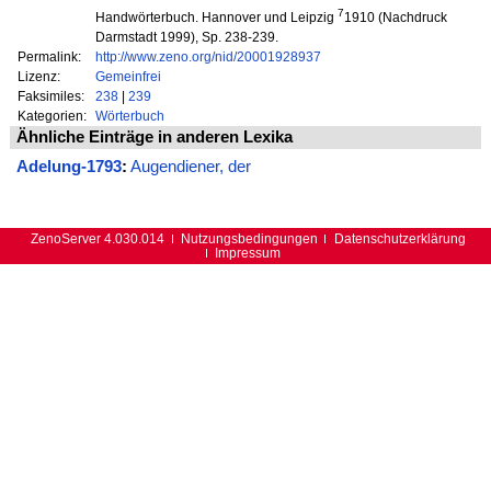
7
Handwörterbuch. Hannover und Leipzig
1910 (Nachdruck
Darmstadt 1999), Sp. 238-239.
Permalink:
http://www.zeno.org/nid/20001928937
Lizenz:
Gemeinfrei
Faksimiles:
238
|
239
Kategorien:
Wörterbuch
Ähnliche Einträge in anderen Lexika
Adelung-1793
:
Augendiener, der
ZenoServer 4.030.014
Nutzungsbedingungen
Datenschutzerklärung
Impressum