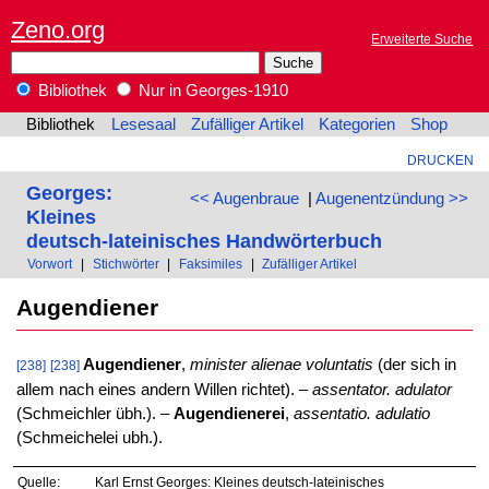
Zeno.org
Erweiterte Suche
Bibliothek
Nur in Georges-1910
Bibliothek
Lesesaal
Zufälliger Artikel
Kategorien
Shop
DRUCKEN
Georges:
<< Augenbraue
|
Augenentzündung >>
Kleines
deutsch-lateinisches Handwörterbuch
Vorwort
|
Stichwörter
|
Faksimiles
|
Zufälliger Artikel
Augendiener
Augendiener
,
minister alienae voluntatis
(der sich in
[238]
[238]
allem nach eines andern Willen richtet). –
assentator. adulator
(Schmeichler übh.). –
Augendienerei
,
assentatio. adulatio
(Schmeichelei ubh.).
Quelle:
Karl Ernst Georges: Kleines deutsch-lateinisches