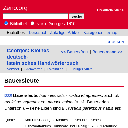
Zeno.org
Erweiterte Suche
Bibliothek
Nur in Georges-1910
Bibliothek
Lesesaal
Zufälliger Artikel
Kategorien
Shop
DRUCKEN
Georges: Kleines
<< Bauersfrau
|
Bauersmann >>
deutsch-
lateinisches Handwörterbuch
Vorwort
|
Stichwörter
|
Faksimiles
|
Zufälliger Artikel
Bauersleute
Bauersleute
,
hominesrustici, rustici et agrestes;
auch bl.
[333]
rustici
od.
agrestes
od.
pagani. colōni
(s. »1. Bauer« den
Untersch.). – seine Eltern sind B.,
rusticis parentibus natus est.
Quelle:
Karl Ernst Georges: Kleines deutsch-lateinisches
7
Handwörterbuch. Hannover und Leipzig
1910 (Nachdruck