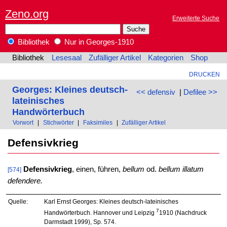
Zeno.org
Erweiterte Suche
Bibliothek
Nur in Georges-1910
Bibliothek
Lesesaal
Zufälliger Artikel
Kategorien
Shop
DRUCKEN
Georges: Kleines deutsch-
<< defensiv
|
Defilee >>
lateinisches
Handwörterbuch
Vorwort
|
Stichwörter
|
Faksimiles
|
Zufälliger Artikel
Defensivkrieg
Defensivkrieg
, einen, führen,
bellum
od.
bellum illatum
[574]
defendere.
Quelle:
Karl Ernst Georges: Kleines deutsch-lateinisches
7
Handwörterbuch. Hannover und Leipzig
1910 (Nachdruck
Darmstadt 1999), Sp. 574.