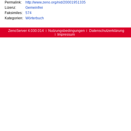
Permalink:
http://www.zeno.org/nid/20001951335
Lizenz:
Gemeinfrei
Faksimiles:
574
Kategorien:
Wörterbuch
ZenoServer 4.030.014
Nutzungsbedingungen
Datenschutzerklärung
Impressum