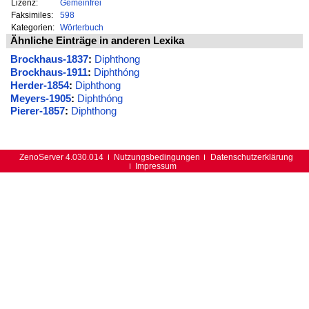
Lizenz:
Gemeinfrei
Faksimiles:
598
Kategorien:
Wörterbuch
Ähnliche Einträge in anderen Lexika
Brockhaus-1837
:
Diphthong
Brockhaus-1911
:
Diphthóng
Herder-1854
:
Diphthong
Meyers-1905
:
Diphthóng
Pierer-1857
:
Diphthong
ZenoServer 4.030.014
Nutzungsbedingungen
Datenschutzerklärung
Impressum