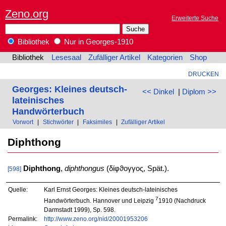
Zeno.org
Erweiterte Suche
Bibliothek
Nur in Georges-1910
Bibliothek
Lesesaal
Zufälliger Artikel
Kategorien
Shop
DRUCKEN
Georges: Kleines deutsch-
<< Dinkel
|
Diplom >>
lateinisches
Handwörterbuch
Vorwort
|
Stichwörter
|
Faksimiles
|
Zufälliger Artikel
Diphthong
Diphthong
,
diphthongus
(δίφϑογγος, Spät.).
[598]
Quelle:
Karl Ernst Georges: Kleines deutsch-lateinisches
7
Handwörterbuch. Hannover und Leipzig
1910 (Nachdruck
Darmstadt 1999), Sp. 598.
Permalink:
http://www.zeno.org/nid/20001953206