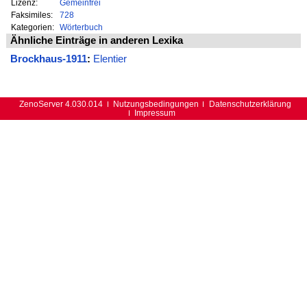
Lizenz:
Gemeinfrei
Faksimiles:
728
Kategorien:
Wörterbuch
Ähnliche Einträge in anderen Lexika
Brockhaus-1911
:
Elentier
ZenoServer 4.030.014
Nutzungsbedingungen
Datenschutzerklärung
Impressum