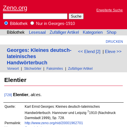
Zeno.org
Erweiterte Suche
Bibliothek
Nur in Georges-1910
Bibliothek
Lesesaal
Zufälliger Artikel
Kategorien
Shop
DRUCKEN
Georges: Kleines deutsch-
<< Elend [2]
|
Eleve >>
lateinisches
Handwörterbuch
Vorwort
|
Stichwörter
|
Faksimiles
|
Zufälliger Artikel
Elentier
Elentier
,
alces.
[728]
Quelle:
Karl Ernst Georges: Kleines deutsch-lateinisches
7
Handwörterbuch. Hannover und Leipzig
1910 (Nachdruck
Darmstadt 1999), Sp. 728.
Permalink:
http://www.zeno.org/nid/20001962701