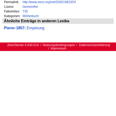
Permalink:
http://www.zeno.org/nid/2000196335X
Lizenz:
Gemeinfrei
Faksimiles:
735
Kategorien:
Wörterbuch
Ähnliche Einträge in anderen Lexika
Pierer-1857
:
Empörung
ZenoServer 4.030.014
Nutzungsbedingungen
Datenschutzerklärung
Impressum