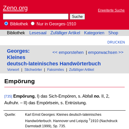
Zeno.org
Erweiterte Suche
Bibliothek
Nur in Georges-1910
Bibliothek
Lesesaal
Zufälliger Artikel
Kategorien
Shop
DRUCKEN
Georges:
<< emporstehen
|
emporwachsen >>
Kleines
deutsch-lateinisches Handwörterbuch
Vorwort
|
Stichwörter
|
Faksimiles
|
Zufälliger Artikel
Empörung
Empörung
, I) das Sich-Empören, s. Abfall
no.
II, 2,
[735]
Aufruhr. – II) das Empörtsein, s. Entrüstung.
Quelle:
Karl Ernst Georges: Kleines deutsch-lateinisches
7
Handwörterbuch. Hannover und Leipzig
1910 (Nachdruck
Darmstadt 1999), Sp. 735.