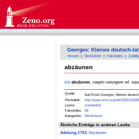
Georges: Kleines deutsch-la
Vorwort
|
Stichwörter
|
Faksimiles
|
Zufällig
abzäunen
abzäunen
,
saepto seiungere
od.
sepa
[56]
Quelle:
Karl Ernst Georges: Kleines deuts
Permalink:
http://www.zeno.org/nid/200019168
Lizenz:
Gemeinfrei
Faksimiles:
56
Kategorien:
Wörterbuch
Ähnliche Einträge in anderen Lexika
Adelung-1793
:
Abzäunen