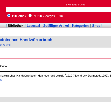
Erweiterte Suche
Bibliothek
Nur in Georges-1910
Bibliothek
Lesesaal
Zufälliger Artikel
Kategorien
Shop
teinisches Handwörterbuch
er Artikel
rare.
7
ch-lateinisches Handwörterbuch. Hannover und Leipzig
1910 (Nachdruck Darmstadt 1999), S
66