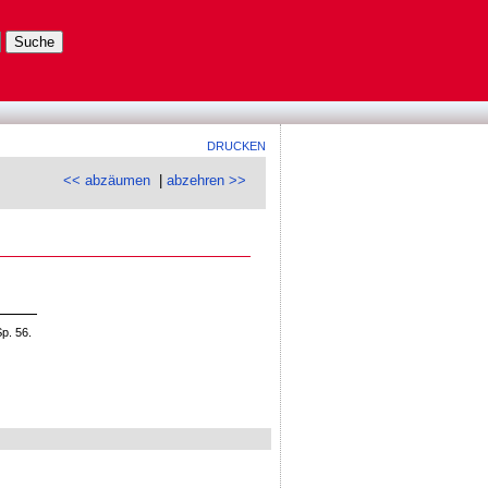
DRUCKEN
<< abzäumen
|
abzehren >>
p. 56.