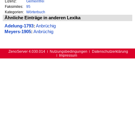
Lizenz:
Gemeinfrei
Faksimiles:
95
Kategorien:
Wörterbuch
Ähnliche Einträge in anderen Lexika
Adelung-1793
:
Anbrüchig
Meyers-1905
:
Anbrüchig
ZenoServer 4.030.014
Nutzungsbedingungen
Datenschutzerklärung
Impressum