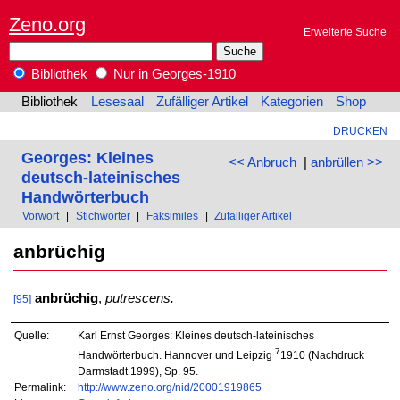
Zeno.org
Erweiterte Suche
Bibliothek
Nur in Georges-1910
Bibliothek
Lesesaal
Zufälliger Artikel
Kategorien
Shop
DRUCKEN
Georges: Kleines
<< Anbruch
|
anbrüllen >>
deutsch-lateinisches
Handwörterbuch
Vorwort
|
Stichwörter
|
Faksimiles
|
Zufälliger Artikel
anbrüchig
anbrüchig
,
putrescens.
[95]
Quelle:
Karl Ernst Georges: Kleines deutsch-lateinisches
7
Handwörterbuch. Hannover und Leipzig
1910 (Nachdruck
Darmstadt 1999), Sp. 95.
Permalink:
http://www.zeno.org/nid/20001919865