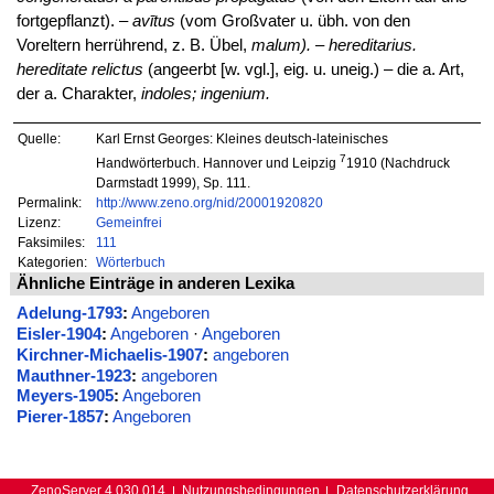
fortgepflanzt). –
avītus
(vom Großvater u. übh. von den
Voreltern herrührend, z. B. Übel,
malum). – hereditarius.
hereditate relictus
(angeerbt [w. vgl.], eig. u. uneig.) – die a. Art,
der a. Charakter,
indoles; ingenium.
Quelle:
Karl Ernst Georges: Kleines deutsch-lateinisches
7
Handwörterbuch. Hannover und Leipzig
1910 (Nachdruck
Darmstadt 1999), Sp. 111.
Permalink:
http://www.zeno.org/nid/20001920820
Lizenz:
Gemeinfrei
Faksimiles:
111
Kategorien:
Wörterbuch
Ähnliche Einträge in anderen Lexika
Adelung-1793
:
Angeboren
Eisler-1904
:
Angeboren
·
Angeboren
Kirchner-Michaelis-1907
:
angeboren
Mauthner-1923
:
angeboren
Meyers-1905
:
Angeboren
Pierer-1857
:
Angeboren
ZenoServer 4.030.014
Nutzungsbedingungen
Datenschutzerklärung