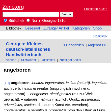
Zeno.org
Erweiterte Suche
Bibliothek
Nur in Georges-1910
Bibliothek
Lesesaal
Zufälliger Artikel
Kategorien
Shop
DRUCKEN
Georges: Kleines
<< angeblich
|
Angebot >>
deutsch-lateinisches
Handwörterbuch
Vorwort
|
Stichwörter
|
Faksimiles
|
Zufälliger Artikel
angeboren
angeboren
,
innatus. ingeneratus. insǐtus (naturā). ingenitus.
[111]
auch verb.
insitus et innatus
(ursprünglich inwohnend,
angestammt). –
congenitus. simul genitus
(mit zur Welt
gebracht). –
naturalis. nativus
(natürlich, Ggstz.
assumptus,
adventicius, ascītus,
d. i. durch Kunst etc. erworben). –
congeneratus. a parentibus propagatus
(von den Eltern auf uns