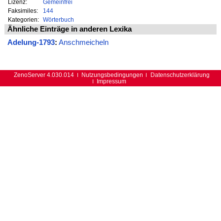
Lizenz:
Gemeinfrei
Faksimiles:
144
Kategorien:
Wörterbuch
Ähnliche Einträge in anderen Lexika
Adelung-1793
:
Anschmeicheln
ZenoServer 4.030.014
Nutzungsbedingungen
Datenschutzerklärung
Impressum