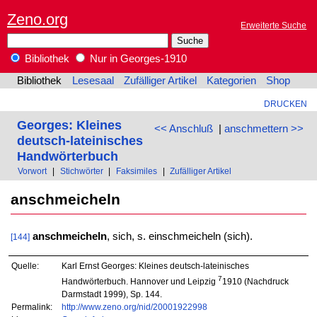
Zeno.org
Erweiterte Suche
Bibliothek
Nur in Georges-1910
Bibliothek
Lesesaal
Zufälliger Artikel
Kategorien
Shop
DRUCKEN
Georges: Kleines
<< Anschluß
|
anschmettern >>
deutsch-lateinisches
Handwörterbuch
Vorwort
|
Stichwörter
|
Faksimiles
|
Zufälliger Artikel
anschmeicheln
anschmeicheln
, sich, s. einschmeicheln (sich).
[144]
Quelle:
Karl Ernst Georges: Kleines deutsch-lateinisches
7
Handwörterbuch. Hannover und Leipzig
1910 (Nachdruck
Darmstadt 1999), Sp. 144.
Permalink:
http://www.zeno.org/nid/20001922998