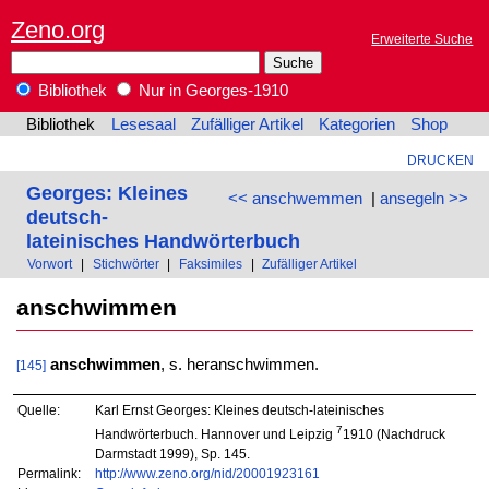
Zeno.org
Erweiterte Suche
Bibliothek
Nur in Georges-1910
Bibliothek
Lesesaal
Zufälliger Artikel
Kategorien
Shop
DRUCKEN
Georges: Kleines
<< anschwemmen
|
ansegeln >>
deutsch-
lateinisches Handwörterbuch
Vorwort
|
Stichwörter
|
Faksimiles
|
Zufälliger Artikel
anschwimmen
anschwimmen
, s. heranschwimmen.
[145]
Quelle:
Karl Ernst Georges: Kleines deutsch-lateinisches
7
Handwörterbuch. Hannover und Leipzig
1910 (Nachdruck
Darmstadt 1999), Sp. 145.
Permalink:
http://www.zeno.org/nid/20001923161