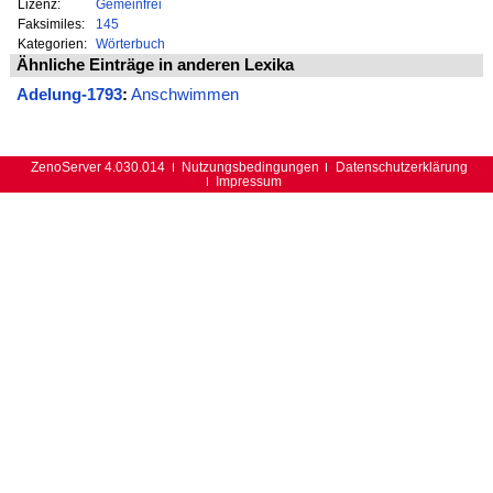
Lizenz:
Gemeinfrei
Faksimiles:
145
Kategorien:
Wörterbuch
Ähnliche Einträge in anderen Lexika
Adelung-1793
:
Anschwimmen
ZenoServer 4.030.014
Nutzungsbedingungen
Datenschutzerklärung
Impressum