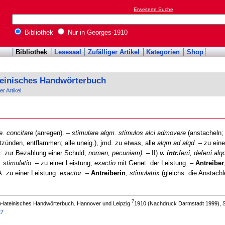
Erweiterte Suche
Bibliothek
Nur in Georges-1910
Bibliothek
Lesesaal
Zufälliger Artikel
Kategorien
Shop
teinisches Handwörterbuch
er Artikel
re. concitare
(anregen). –
stimulare alqm. stimulos alci admovere
(anstacheln; a
tzünden, entflammen; alle uneig.), jmd. zu etwas, alle
alqm ad alqd.
– zu eine
:
zur Bezahlung einer Schuld,
nomen, pecuniam).
– II)
v. intr.
ferri, deferri alq
; stimulatio.
– zu einer Leistung,
exactio
mit Genet. der Leistung. –
Antreiber
A. zu einer Leistung.
exactor.
–
Antreiberin
,
stimulatrix
(gleichs. die Anstachl
7
ch-lateinisches Handwörterbuch. Hannover und Leipzig
1910 (Nachdruck Darmstadt 1999), S
27