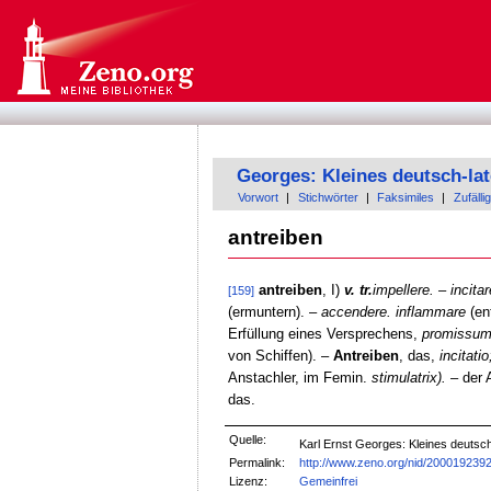
Georges: Kleines deutsch-la
Vorwort
|
Stichwörter
|
Faksimiles
|
Zufällig
antreiben
antreiben
, I)
v. tr.
impellere. – incita
[159]
(ermuntern). –
accendere. inflammare
(en
Erfüllung eines Versprechens,
promissum
von Schiffen). –
Antreiben
, das,
incitatio
Anstachler, im Femin.
stimulatrix).
– der 
das.
Quelle:
Karl Ernst Georges: Kleines deuts
Permalink:
http://www.zeno.org/nid/200019239
Lizenz:
Gemeinfrei