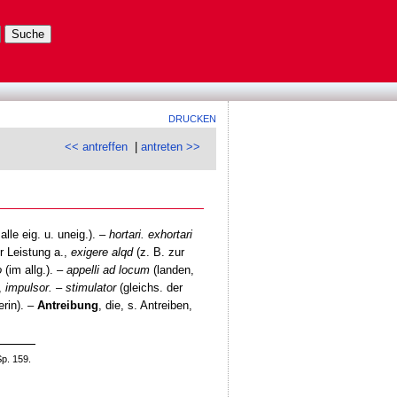
DRUCKEN
<< antreffen
|
antreten >>
lle eig. u. uneig.). –
hortari. exhortari
r Leistung a.,
exigere alqd
(z. B. zur
o
(im allg.). –
appelli ad locum
(landen,
,
impulsor. – stimulator
(gleichs. der
erin). –
Antreibung
, die, s. Antreiben,
p. 159.