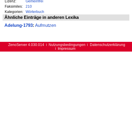
Lizenz:
Gemeinfrei
Faksimiles:
210
Kategorien:
Wörterbuch
Ähnliche Einträge in anderen Lexika
Adelung-1793
:
Aufmutzen
ZenoServer 4.030.014
Nutzungsbedingungen
Datenschutzerklärung
Impressum