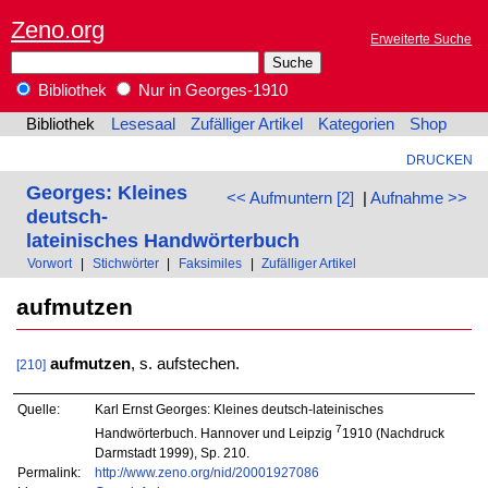
Zeno.org
Erweiterte Suche
Bibliothek
Nur in Georges-1910
Bibliothek
Lesesaal
Zufälliger Artikel
Kategorien
Shop
DRUCKEN
Georges: Kleines
<< Aufmuntern [2]
|
Aufnahme >>
deutsch-
lateinisches Handwörterbuch
Vorwort
|
Stichwörter
|
Faksimiles
|
Zufälliger Artikel
aufmutzen
aufmutzen
, s. aufstechen.
[210]
Quelle:
Karl Ernst Georges: Kleines deutsch-lateinisches
7
Handwörterbuch. Hannover und Leipzig
1910 (Nachdruck
Darmstadt 1999), Sp. 210.
Permalink:
http://www.zeno.org/nid/20001927086