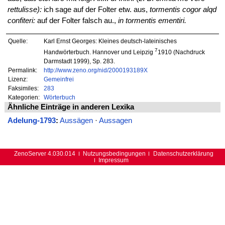
rettulisse):
ich sage auf der Folter etw. aus,
tormentis cogor alqd
confiteri:
auf der Folter falsch au.,
in tormentis ementiri.
Quelle:
Karl Ernst Georges: Kleines deutsch-lateinisches
7
Handwörterbuch. Hannover und Leipzig
1910 (Nachdruck
Darmstadt 1999), Sp. 283.
Permalink:
http://www.zeno.org/nid/2000193189X
Lizenz:
Gemeinfrei
Faksimiles:
283
Kategorien:
Wörterbuch
Ähnliche Einträge in anderen Lexika
Adelung-1793
:
Aussägen
·
Aussagen
ZenoServer 4.030.014
Nutzungsbedingungen
Datenschutzerklärung
Impressum