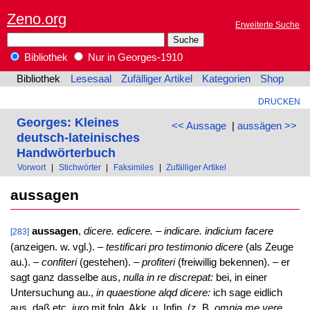
Zeno.org
Erweiterte Suche
Bibliothek
Nur in Georges-1910
Bibliothek
Lesesaal
Zufälliger Artikel
Kategorien
Shop
DRUCKEN
Georges: Kleines
<< Aussage
|
aussägen >>
deutsch-lateinisches
Handwörterbuch
Vorwort
|
Stichwörter
|
Faksimiles
|
Zufälliger Artikel
aussagen
aussagen
,
dicere. edicere.
–
indicare. indicium facere
[283]
(anzeigen. w. vgl.). –
testificari pro testimonio dicere
(als Zeuge
au.). –
confiteri
(gestehen). –
profiteri
(freiwillig bekennen). – er
sagt ganz dasselbe aus,
nulla in re discrepat:
bei, in einer
Untersuchung au.,
in quaestione alqd dicere:
ich sage eidlich
aus, daß etc.
iuro
mit folg. Akk. u. Infin. (z. B.
omnia me vere