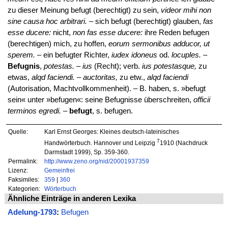
zu dieser Meinung befugt (berechtigt) zu sein,
videor mihi non
sine causa hoc arbitrari.
– sich befugt (berechtigt) glauben,
fas
esse ducere:
nicht,
non fas esse ducere:
ihre Reden befugen
(berechtigen) mich, zu hoffen,
eorum sermonibus adducor, ut
sperem.
– ein befugter Richter,
iudex idoneus
od.
locuples.
–
Befugnis
,
potestas. – ius
(Recht); verb.
ius potestasque,
zu
etwas,
alqd faciendi. – auctoritas,
zu etw.,
alqd faciendi
(Autorisation, Machtvollkommenheit). – B. haben, s. »befugt
sein« unter »befugen«: seine Befugnisse überschreiten,
officii
terminos egredi.
–
befugt
, s. befugen.
Quelle:
Karl Ernst Georges: Kleines deutsch-lateinisches
7
Handwörterbuch. Hannover und Leipzig
1910 (Nachdruck
Darmstadt 1999), Sp. 359-360.
Permalink:
http://www.zeno.org/nid/20001937359
Lizenz:
Gemeinfrei
Faksimiles:
359
|
360
Kategorien:
Wörterbuch
Ähnliche Einträge in anderen Lexika
Adelung-1793
:
Befugen