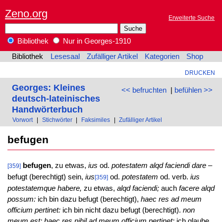
Zeno.org
Erweiterte Suche
Bibliothek
Nur in Georges-1910
Bibliothek
Lesesaal
Zufälliger Artikel
Kategorien
Shop
DRUCKEN
Georges: Kleines
<< befruchten
|
befühlen >>
deutsch-lateinisches
Handwörterbuch
Vorwort
|
Stichwörter
|
Faksimiles
|
Zufälliger Artikel
befugen
befugen
, zu etwas,
ius
od.
potestatem alqd faciendi dare
–
[359]
befugt (berechtigt) sein,
ius
od.
potestatem
od. verb.
ius
[359]
potestatemque habere,
zu etwas,
alqd faciendi;
auch
facere alqd
possum:
ich bin dazu befugt (berechtigt),
haec res ad meum
officium pertinet:
ich bin nicht dazu befugt (berechtigt).
non
meum est; haec res nihil ad meum officium pertinet:
ich glaube