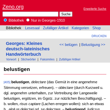
Zeno.org
Erweiterte Suche
Bibliothek
Nur in Georges-1910
Bibliothek
Lesesaal
Zufälliger Artikel
Kategorien
Shop
DRUCKEN
Georges: Kleines
<< belügen
|
Belustigung >>
deutsch-lateinisches
Handwörterbuch
Vorwort
|
Stichwörter
|
Faksimiles
|
Zufälliger Artikel
belustigen
belustigen
,
delectare
(das Gemüt in eine angenehme
[405]
Stimmung versetzen, erfreuen). –
oblectare
(durch Kurzweil u.
dgl. angenehm unterhalten, zur Vertreibung der Langeweile
belustigen, ergötzen, im Ggstz. zur nützlichen Beschäftigung). –
b. wollen,
risus captare
(Lachen erregen wollen): sich an etwas
b.,
alqā re delectari
od.
se delectare.
–
belustigend
,
ludicrus