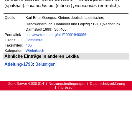
(spaßhaft). –
iucundus
od. (stärker)
periucundus
(erfreulich).
Quelle:
Karl Ernst Georges: Kleines deutsch-lateinisches
7
Handwörterbuch. Hannover und Leipzig
1910 (Nachdruck
Darmstadt 1999), Sp. 405.
Permalink:
http://www.zeno.org/nid/20001940066
Lizenz:
Gemeinfrei
Faksimiles:
405
Kategorien:
Wörterbuch
Ähnliche Einträge in anderen Lexika
Adelung-1793
:
Belustigen
ZenoServer 4.030.014
Nutzungsbedingungen
Datenschutzerklärung
Impressum