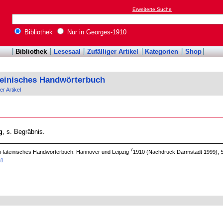
Erweiterte Suche
Bibliothek
Nur in Georges-1910
Bibliothek
Lesesaal
Zufälliger Artikel
Kategorien
Shop
teinisches Handwörterbuch
er Artikel
g
, s. Begräbnis.
7
ch-lateinisches Handwörterbuch. Hannover und Leipzig
1910 (Nachdruck Darmstadt 1999), S
81