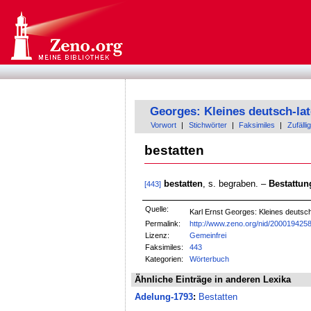
Georges: Kleines deutsch-la
Vorwort
|
Stichwörter
|
Faksimiles
|
Zufällig
bestatten
bestatten
, s. begraben. –
Bestattun
[443]
Quelle:
Karl Ernst Georges: Kleines deuts
Permalink:
http://www.zeno.org/nid/200019425
Lizenz:
Gemeinfrei
Faksimiles:
443
Kategorien:
Wörterbuch
Ähnliche Einträge in anderen Lexika
Adelung-1793
:
Bestatten