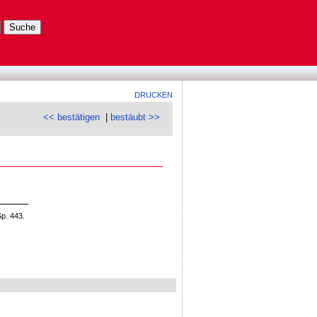
DRUCKEN
<< bestätigen
|
bestäubt >>
p. 443.