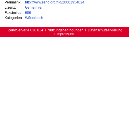
Permalink:
http://www.zeno.org/nid/20001954024
Lizenz:
Gemeinfrei
Faksimiles:
606
Kategorien:
Wörterbuch
ZenoServer 4.030.014
Nutzungsbedingungen
Datenschutzerklärung
Impressum