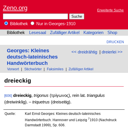
Zeno.org
Erweiterte Suche
Bibliothek
Nur in Georges-1910
Bibliothek
Lesesaal
Zufälliger Artikel
Kategorien
Shop
DRUCKEN
Georges: Kleines
<< dreidrähtig
|
dreierlei >>
deutsch-lateinisches
Handwörterbuch
Vorwort
|
Stichwörter
|
Faksimiles
|
Zufälliger Artikel
dreieckig
dreieckig
,
trigonus
(τρίγωνος), rein lat.
triangulus
[606]
(dreiwinklig). –
triquetrus
(dreiseitig).
Quelle:
Karl Ernst Georges: Kleines deutsch-lateinisches
7
Handwörterbuch. Hannover und Leipzig
1910 (Nachdruck
Darmstadt 1999), Sp. 606.