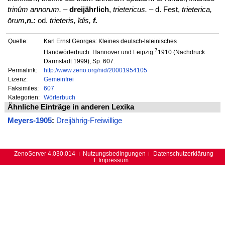
trinûm annorum.
–
dreijährlich
,
trietericus.
– d. Fest,
trieterica,
ōrum,
n.:
od.
trieteris, ĭdis,
f.
Quelle:
Karl Ernst Georges: Kleines deutsch-lateinisches
7
Handwörterbuch. Hannover und Leipzig
1910 (Nachdruck
Darmstadt 1999), Sp. 607.
Permalink:
http://www.zeno.org/nid/20001954105
Lizenz:
Gemeinfrei
Faksimiles:
607
Kategorien:
Wörterbuch
Ähnliche Einträge in anderen Lexika
Meyers-1905
:
Dreijährig-Freiwillige
ZenoServer 4.030.014
Nutzungsbedingungen
Datenschutzerklärung
Impressum