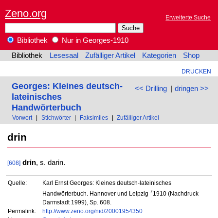
Zeno.org
Erweiterte Suche
Bibliothek
Nur in Georges-1910
Bibliothek
Lesesaal
Zufälliger Artikel
Kategorien
Shop
DRUCKEN
Georges: Kleines deutsch-
<< Drilling
|
dringen >>
lateinisches
Handwörterbuch
Vorwort
|
Stichwörter
|
Faksimiles
|
Zufälliger Artikel
drin
drin
, s. darin.
[608]
Quelle:
Karl Ernst Georges: Kleines deutsch-lateinisches
7
Handwörterbuch. Hannover und Leipzig
1910 (Nachdruck
Darmstadt 1999), Sp. 608.
Permalink:
http://www.zeno.org/nid/20001954350