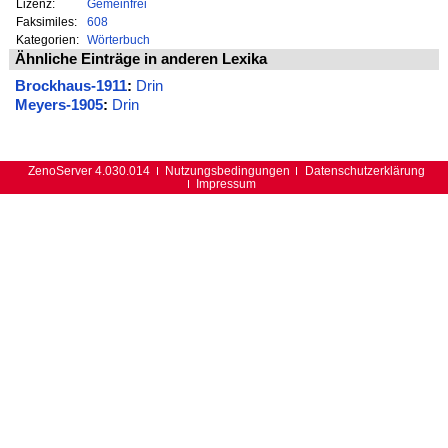
Lizenz:
Gemeinfrei
Faksimiles:
608
Kategorien:
Wörterbuch
Ähnliche Einträge in anderen Lexika
Brockhaus-1911
:
Drin
Meyers-1905
:
Drin
ZenoServer 4.030.014
Nutzungsbedingungen
Datenschutzerklärung
Impressum