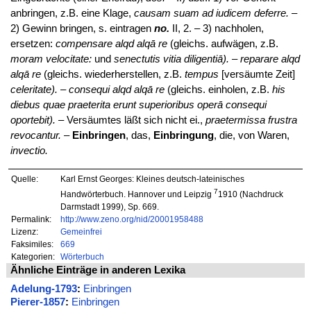
anbringen, z.B. eine Klage,
causam suam ad iudicem deferre.
–
2) Gewinn bringen, s. eintragen
no.
II, 2. – 3) nachholen,
ersetzen:
compensare alqd alqā re
(gleichs. aufwägen, z.B.
moram velocitate:
und
senectutis vitia diligentiā). – reparare alqd
alqā re
(gleichs. wiederherstellen, z.B.
tempus
[versäumte Zeit]
celeritate). – consequi alqd alqā re
(gleichs. einholen, z.B.
his
diebus quae praeterita erunt superioribus operā consequi
oportebit).
– Versäumtes läßt sich nicht ei.,
praetermissa frustra
revocantur.
–
Einbringen
, das,
Einbringung
, die, von Waren,
invectio.
Quelle:
Karl Ernst Georges: Kleines deutsch-lateinisches
7
Handwörterbuch. Hannover und Leipzig
1910 (Nachdruck
Darmstadt 1999), Sp. 669.
Permalink:
http://www.zeno.org/nid/20001958488
Lizenz:
Gemeinfrei
Faksimiles:
669
Kategorien:
Wörterbuch
Ähnliche Einträge in anderen Lexika
Adelung-1793
:
Einbringen
Pierer-1857
:
Einbringen