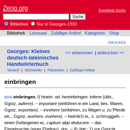
Zeno.org
Erweiterte Suche
Bibliothek
Nur in Georges-1910
Bibliothek
Lesesaal
Zufälliger Artikel
Kategorien
Shop
DRUCKEN
Georges: Kleines
<< einbrennen
|
einbrocken >>
deutsch-lateinisches
Handwörterbuch
Vorwort
|
Stichwörter
|
Faksimiles
|
Zufälliger Artikel
einbringen
einbringen
, I) hinein- od. hereinbringen:
inferre
(übh.,
[669]
Ggstz.
auferre). – importare
(einführen in ein Land, bes. Waren,
Ggstz.
exportare). – invehere
(einfahren, zu Wagen u. zu Pferde
etc., Ggstz.
avehere, evehere).
– heimlich ei., s. schmuggeln. –
einen Gefangenen ei.,
captum alqo deducere.
– das
Eingebrachte (einer Ehefrau),
dos.
– II) übtr.: 1) vor Gericht